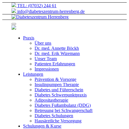
TEL: (07032) 244 61
info@diabeteszentrum-herrenberg.de
Praxis
Über uns
Dr. med. Annette Böckh
Dr. med. Erik Wizemann
Unser Team
Patienten Erfahrungen
Impressionen
Leistungen
Prävention & Vorsorge
Insulinpumpen Therapie
Diabetes und Führerschein
Diabetes Schwerpunktpraxis
Adipositastherapie
Diabetes Fußambulanz (DDG)
Betreuung bei Schwangerschaft
Diabetes Schulungen
Hausärztliche Versorgung
Schulungen & Kurse